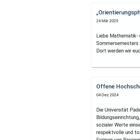
„Orientierungs
24 Mär 2025
Liebe Mathematik- 
Sommersemesters wi
Dort werden wir euc
Offene Hochschu
04 Dez 2024
Die Universität Pad
Bildungseinrichtung,
sozialer Werte eins
respektvolle und to
Formen von Rassismu